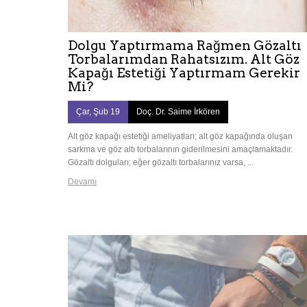
Dolgu Yaptırmama Rağmen Gözaltı
Torbalarımdan Rahatsızım. Alt Göz
Kapağı Estetiği Yaptırmam Gerekir
Mi?
Çar, Şub 19
Doç. Dr. Saime İrkören
Alt göz kapağı estetiği ameliyatları; alt göz kapağında oluşan
sarkma ve göz altı torbalarının giderilmesini amaçlamaktadır.
Gözaltı dolguları; eğer gözaltı torbalarınız varsa, ...
Devamı