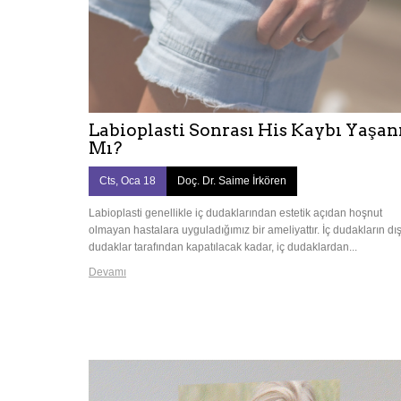
Labioplasti Sonrası His Kaybı Yaşan
Mı?
Cts, Oca 18
Doç. Dr. Saime İrkören
Labioplasti genellikle iç dudaklarından estetik açıdan hoşnut
olmayan hastalara uyguladığımız bir ameliyattır. İç dudakların dı
dudaklar tarafından kapatılacak kadar, iç dudaklardan...
Devamı