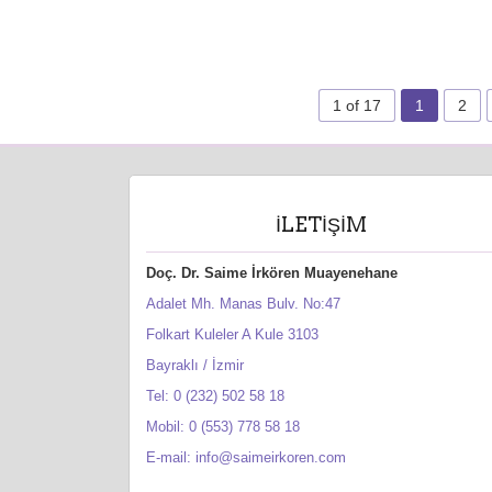
1 of 17
1
2
İLETIŞIM
Doç. Dr. Saime İrkören Muayenehane
Adalet Mh. Manas Bulv. No:47
Folkart Kuleler A Kule 3103
Bayraklı / İzmir
Tel: 0 (232) 502 58 18
Mobil: 0 (553) 778 58 18
E-mail: info@saimeirkoren.com