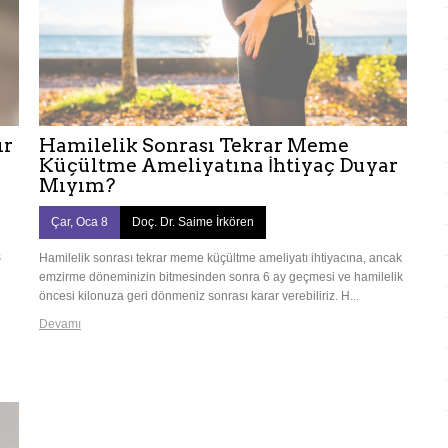
ır
Hamilelik Sonrası Tekrar Meme
Küçültme Ameliyatına İhtiyaç Duyar
Mıyım?
Çar, Oca 8
Doç. Dr. Saime İrkören
ş
Hamilelik sonrası tekrar meme küçültme ameliyatı ihtiyacına, ancak
emzirme döneminizin bitmesinden sonra 6 ay geçmesi ve hamilelik
öncesi kilonuza geri dönmeniz sonrası karar verebiliriz. H...
Devamı