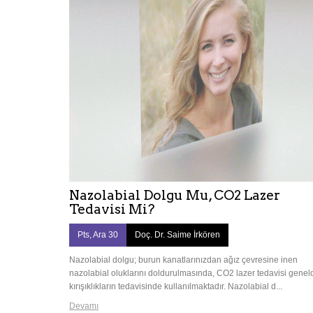
Nazolabial Dolgu Mu, CO2 Lazer
Tedavisi Mi?
Pts, Ara 30
Doç. Dr. Saime İrkören
Nazolabial dolgu; burun kanatlarınızdan ağız çevresine inen
nazolabial oluklarını doldurulmasında, CO2 lazer tedavisi genel
kırışıklıkların tedavisinde kullanılmaktadır. Nazolabial d...
Devamı