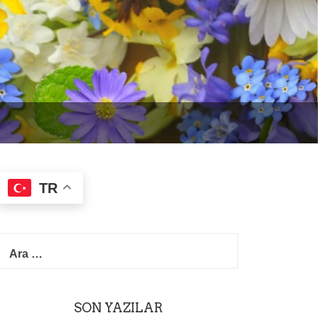
TR
A
r
a
m
a
SON YAZILAR
: