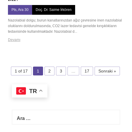
Pts, Ara 30
Doç. Dr. Saime İrkören
Nazolabial dolgu; burun kanatlarınızdan ağız çevresine inen nazolabial
oluklarını doldurulmasında, CO2 lazer tedavisi genelde kırışıklıkların
tedavisinde kullanılmaktadır. Nazolabial d...
Devamı
1 of 17
1
2
3
…
17
Sonraki »
TR
A
r
a
m