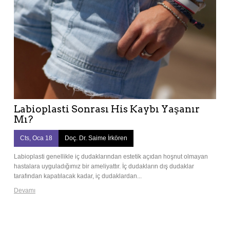
Labioplasti Sonrası His Kaybı Yaşanır
Mı?
Cts, Oca 18
Doç. Dr. Saime İrkören
Labioplasti genellikle iç dudaklarından estetik açıdan hoşnut olmayan
hastalara uyguladığımız bir ameliyattır. İç dudakların dış dudaklar
tarafından kapatılacak kadar, iç dudaklardan...
Devamı