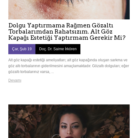
Dolgu Yaptırmama Rağmen Gözaltı
Torbalarımdan Rahatsızım. Alt Göz
Kapağı Estetiği Yaptırmam Gerekir Mi?
Çar, Şub 19
Doç. Dr. Saime İrkören
Alt göz kapağı estetiği ameliyatları; alt göz kapağında oluşan sarkma ve
göz altı torbalarının giderilmesini amaçlamaktadır. Gözaltı dolguları; eğer
gözaltı torbalarınız varsa, ...
Devamı