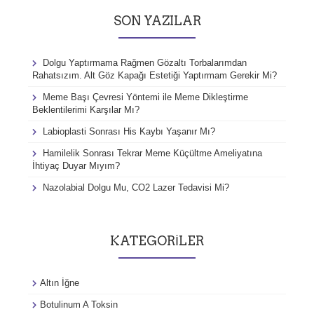
a
SON YAZILAR
:
Dolgu Yaptırmama Rağmen Gözaltı Torbalarımdan
Rahatsızım. Alt Göz Kapağı Estetiği Yaptırmam Gerekir Mi?
Meme Başı Çevresi Yöntemi ile Meme Dikleştirme
Beklentilerimi Karşılar Mı?
Labioplasti Sonrası His Kaybı Yaşanır Mı?
Hamilelik Sonrası Tekrar Meme Küçültme Ameliyatına
İhtiyaç Duyar Mıyım?
Nazolabial Dolgu Mu, CO2 Lazer Tedavisi Mi?
KATEGORILER
Altın İğne
Botulinum A Toksin