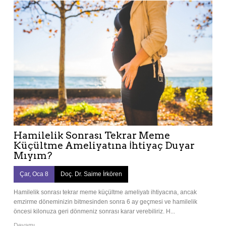
Hamilelik Sonrası Tekrar Meme
Küçültme Ameliyatına İhtiyaç Duyar
Mıyım?
Çar, Oca 8
Doç. Dr. Saime İrkören
Hamilelik sonrası tekrar meme küçültme ameliyatı ihtiyacına, ancak
emzirme döneminizin bitmesinden sonra 6 ay geçmesi ve hamilelik
öncesi kilonuza geri dönmeniz sonrası karar verebiliriz. H...
Devamı