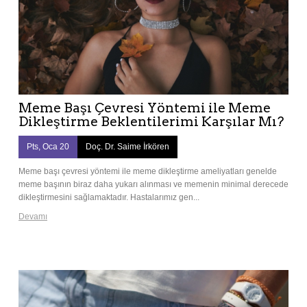
Meme Başı Çevresi Yöntemi ile Meme
Dikleştirme Beklentilerimi Karşılar Mı?
Pts, Oca 20
Doç. Dr. Saime İrkören
Meme başı çevresi yöntemi ile meme dikleştirme ameliyatları genelde
meme başının biraz daha yukarı alınması ve memenin minimal derecede
dikleştirmesini sağlamaktadır. Hastalarımız gen...
Devamı