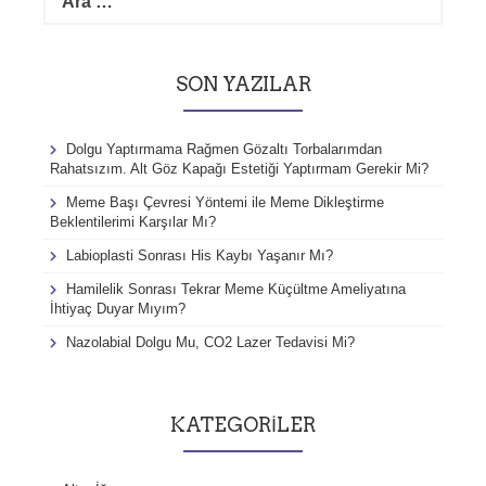
r
a
m
a
SON YAZILAR
:
Dolgu Yaptırmama Rağmen Gözaltı Torbalarımdan
Rahatsızım. Alt Göz Kapağı Estetiği Yaptırmam Gerekir Mi?
Meme Başı Çevresi Yöntemi ile Meme Dikleştirme
Beklentilerimi Karşılar Mı?
Labioplasti Sonrası His Kaybı Yaşanır Mı?
Hamilelik Sonrası Tekrar Meme Küçültme Ameliyatına
İhtiyaç Duyar Mıyım?
Nazolabial Dolgu Mu, CO2 Lazer Tedavisi Mi?
KATEGORILER