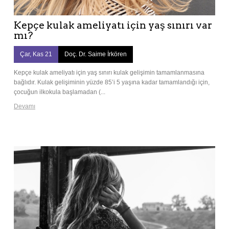
Kepçe kulak ameliyatı için yaş sınırı var
mı?
Çar, Kas 21
Doç. Dr. Saime İrkören
Kepçe kulak ameliyatı için yaş sınırı kulak gelişimin tamamlanmasına
bağlıdır. Kulak gelişiminin yüzde 85’i 5 yaşına kadar tamamlandığı için,
çocuğun ilkokula başlamadan (...
Devamı