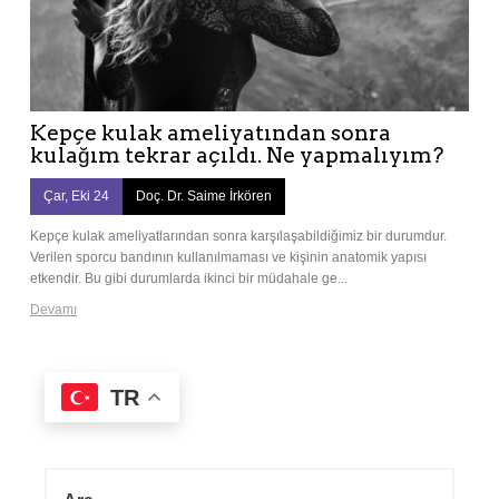
Kepçe kulak ameliyatından sonra
kulağım tekrar açıldı. Ne yapmalıyım?
Çar, Eki 24
Doç. Dr. Saime İrkören
Kepçe kulak ameliyatlarından sonra karşılaşabildiğimiz bir durumdur.
Verilen sporcu bandının kullanılmaması ve kişinin anatomik yapısı
etkendir. Bu gibi durumlarda ikinci bir müdahale ge...
Devamı
TR
A