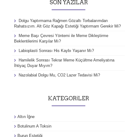
SON YAZILAR
:
Dolgu Yaptırmama Rağmen Gözaltı Torbalarımdan
Rahatsızım. Alt Göz Kapağı Estetiği Yaptırmam Gerekir Mi?
Meme Başı Çevresi Yöntemi ile Meme Dikleştirme
Beklentilerimi Karşılar Mı?
Labioplasti Sonrası His Kaybı Yaşanır Mı?
Hamilelik Sonrası Tekrar Meme Küçültme Ameliyatına
İhtiyaç Duyar Mıyım?
Nazolabial Dolgu Mu, CO2 Lazer Tedavisi Mi?
KATEGORILER
Altın İğne
Botulinum A Toksin
Burun Estetiği