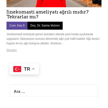
Jinekomasti ameliyatı ağrılı mıdır?
Tekrarlar mı?
Cum, Kas 9
Doç. Dr. Saime İrkören
Jinekomasti ameliyatı genel anestezi altında yani hasta uyutularak
uygulanır. Operasyon sonrası dönemde ağrı çok hafif olabilir. Ağrı kesici
haplar ile bu ağrı kolayca atlatılır. Jinekom...
Devamı
TR
A
r
a
m
a