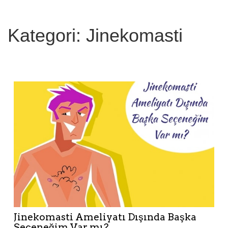
a
:
Kategori: Jinekomasti
Jinekomasti Ameliyatı Dışında Başka
Seçeneğim Var mı?