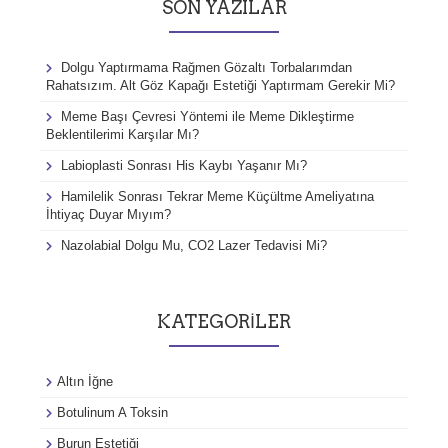
SON YAZILAR
:
Dolgu Yaptırmama Rağmen Gözaltı Torbalarımdan
Rahatsızım. Alt Göz Kapağı Estetiği Yaptırmam Gerekir Mi?
Meme Başı Çevresi Yöntemi ile Meme Dikleştirme
Beklentilerimi Karşılar Mı?
Labioplasti Sonrası His Kaybı Yaşanır Mı?
Hamilelik Sonrası Tekrar Meme Küçültme Ameliyatına
İhtiyaç Duyar Mıyım?
Nazolabial Dolgu Mu, CO2 Lazer Tedavisi Mi?
KATEGORILER
Altın İğne
Botulinum A Toksin
Burun Estetiği