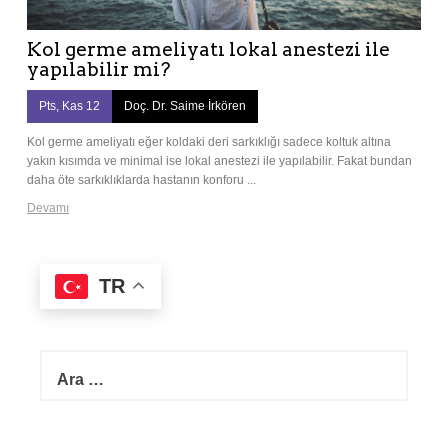
Kol germe ameliyatı lokal anestezi ile
yapılabilir mi?
Pts, Kas 12
Doç. Dr. Saime İrkören
Kol germe ameliyatı eğer koldaki deri sarkıklığı sadece koltuk altına
yakın kısımda ve minimal ise lokal anestezi ile yapılabilir. Fakat bundan
daha öte sarkıklıklarda hastanın konforu ...
Devamı
TR
A
r
a
m
a