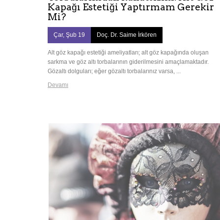
Kapağı Estetiği Yaptırmam Gerekir
Mi?
Çar, Şub 19
Doç. Dr. Saime İrkören
Alt göz kapağı estetiği ameliyatları; alt göz kapağında oluşan
sarkma ve göz altı torbalarının giderilmesini amaçlamaktadır.
Gözaltı dolguları; eğer gözaltı torbalarınız varsa, ...
Devamı