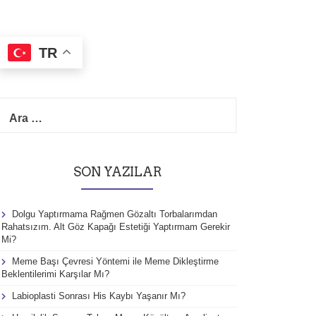
TR
A
r
a
m
a
SON YAZILAR
:
Dolgu Yaptırmama Rağmen Gözaltı Torbalarımdan
Rahatsızım. Alt Göz Kapağı Estetiği Yaptırmam Gerekir
Mi?
Meme Başı Çevresi Yöntemi ile Meme Dikleştirme
Beklentilerimi Karşılar Mı?
Labioplasti Sonrası His Kaybı Yaşanır Mı?