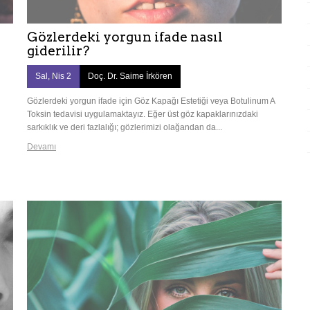
Gözlerdeki yorgun ifade nasıl
giderilir?
Sal, Nis 2
Doç. Dr. Saime İrkören
Gözlerdeki yorgun ifade için Göz Kapağı Estetiği veya Botulinum A
Toksin tedavisi uygulamaktayız. Eğer üst göz kapaklarınızdaki
sarkıklık ve deri fazlalığı; gözlerimizi olağandan da...
Devamı