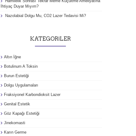
Hamilelik Sonrası Tekrar Meme Küçültme Ameliyatına
İhtiyaç Duyar Mıyım?
Nazolabial Dolgu Mu, CO2 Lazer Tedavisi Mi?
KATEGORILER
Altın İğne
Botulinum A Toksin
Burun Estetiği
Dolgu Uygulamaları
Fraksiyonel Karbondioksit Lazer
Genital Estetik
Göz Kapağı Estetiği
Jinekomasti
Karın Germe