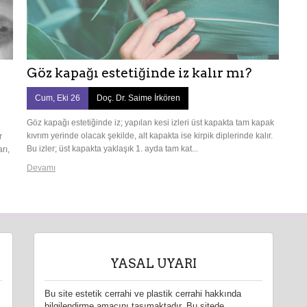
Göz kapağı estetiğinde iz kalır mı?
Cum, Eki 26
Doç. Dr. Saime İrkören
Göz kapağı estetiğinde iz; yapılan kesi izleri üst kapakta tam kapak
kıvrım yerinde olacak şekilde, alt kapakta ise kirpik diplerinde kalır.
r
Bu izler; üst kapakta yaklaşık 1. ayda tam kat...
rı,
Devamı
YASAL UYARI
Bu site estetik cerrahi ve plastik cerrahi hakkında
bilgilendirme amacını taşımaktadır. Bu sitede