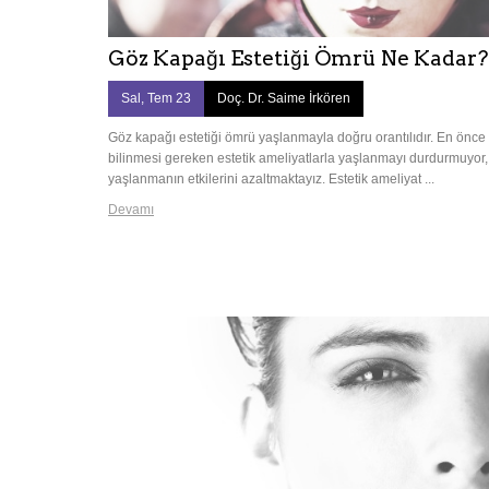
Göz Kapağı Estetiği Ömrü Ne Kadar?
Sal, Tem 23
Doç. Dr. Saime İrkören
Göz kapağı estetiği ömrü yaşlanmayla doğru orantılıdır. En önce
bilinmesi gereken estetik ameliyatlarla yaşlanmayı durdurmuyor,
yaşlanmanın etkilerini azaltmaktayız. Estetik ameliyat ...
Devamı