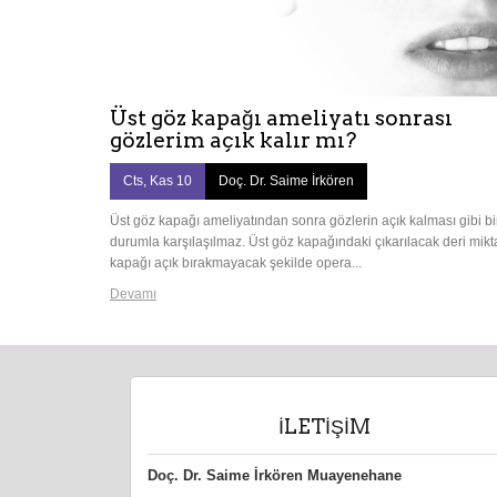
Üst göz kapağı ameliyatı sonrası
gözlerim açık kalır mı?
Cts, Kas 10
Doç. Dr. Saime İrkören
Üst göz kapağı ameliyatından sonra gözlerin açık kalması gibi bi
durumla karşılaşılmaz. Üst göz kapağındaki çıkarılacak deri mikta
kapağı açık bırakmayacak şekilde opera...
Devamı
İLETIŞIM
Doç. Dr. Saime İrkören Muayenehane