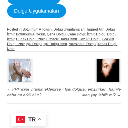
Dolgu Uygulamaları
Posted in
Botulinum A Toksin
,
Dolgu Uygulamaları
Tagged
Alın Dolgu
İzmir
,
Botulinum A Toksin
,
Çene Dolgu
,
Çene Dolgu İzmir
,
Dolgu
,
Dolgu
İzmir
,
Dudak Dolgu İzmir
,
Elmacık Dolgu İzmir
,
Göz Altı Dolgu
,
Göz Altı
Dolgu İzmir
,
Işık Dolgu
,
Işık Dolgu İzmir
,
Nazolabial Dolgu
,
Yanak Dolgu
İzmir
P
o
s
t
←
PRP içine vitamin eklenirse
Işık dolgusu emzirirken, hamile
n
daha mı etkili olur?
iken yapılabilir mi?
→
a
v
i
TR
g