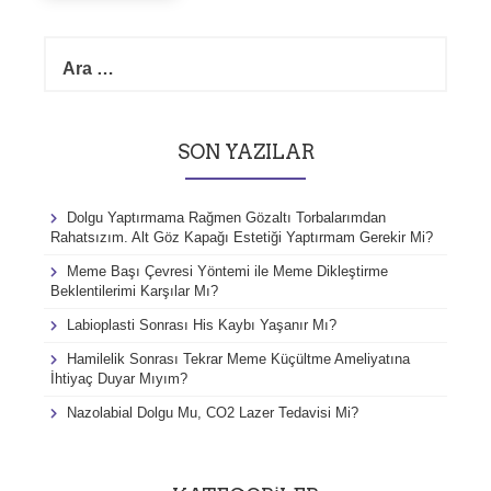
a
t
A
i
r
o
a
n
m
a
SON YAZILAR
:
Dolgu Yaptırmama Rağmen Gözaltı Torbalarımdan
Rahatsızım. Alt Göz Kapağı Estetiği Yaptırmam Gerekir Mi?
Meme Başı Çevresi Yöntemi ile Meme Dikleştirme
Beklentilerimi Karşılar Mı?
Labioplasti Sonrası His Kaybı Yaşanır Mı?
Hamilelik Sonrası Tekrar Meme Küçültme Ameliyatına
İhtiyaç Duyar Mıyım?
Nazolabial Dolgu Mu, CO2 Lazer Tedavisi Mi?