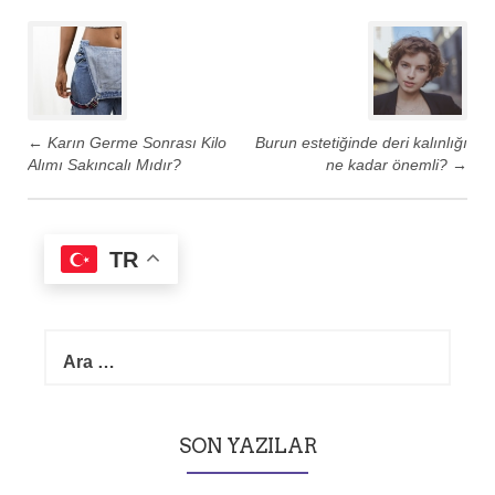
P
o
s
t
←
Karın Germe Sonrası Kilo
Burun estetiğinde deri kalınlığı
n
Alımı Sakıncalı Mıdır?
ne kadar önemli?
→
a
v
i
TR
g
a
t
A
i
r
o
a
n
m
a
SON YAZILAR
: