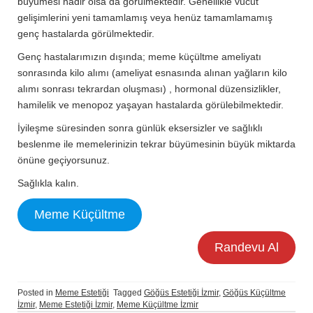
büyümesi nadir olsa da görülmektedir. Genellikle vücut
gelişimlerini yeni tamamlamış veya henüz tamamlamamış
genç hastalarda görülmektedir.
Genç hastalarımızın dışında; meme küçültme ameliyatı
sonrasında kilo alımı (ameliyat esnasında alınan yağların kilo
alımı sonrası tekrardan oluşması) , hormonal düzensizlikler,
hamilelik ve menopoz yaşayan hastalarda görülebilmektedir.
İyileşme süresinden sonra günlük eksersizler ve sağlıklı
beslenme ile memelerinizin tekrar büyümesinin büyük miktarda
önüne geçiyorsunuz.
Sağlıkla kalın.
Meme Küçültme
Randevu Al
Posted in
Meme Estetiği
Tagged
Göğüs Estetiği İzmir
,
Göğüs Küçültme
İzmir
,
Meme Estetiği İzmir
,
Meme Küçültme İzmir